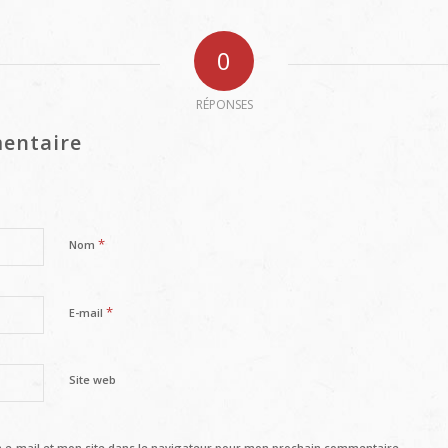
0
RÉPONSES
entaire
*
Nom
*
E-mail
Site web
e-mail et mon site dans le navigateur pour mon prochain commentaire.