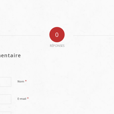
0
RÉPONSES
entaire
*
Nom
*
E-mail